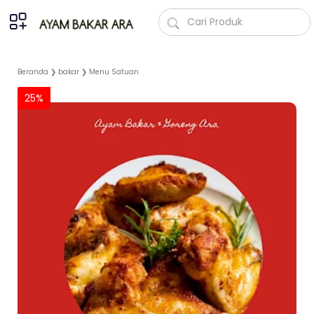
Beranda
❯
bakar
❯
Menu Satuan
25%