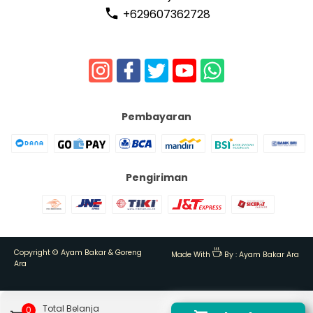
+629607362728
Pembayaran
Pengiriman
Copyright ©
Ayam Bakar & Goreng
Made With
By :
Ayam Bakar Ara
Ara
Total Belanja
0